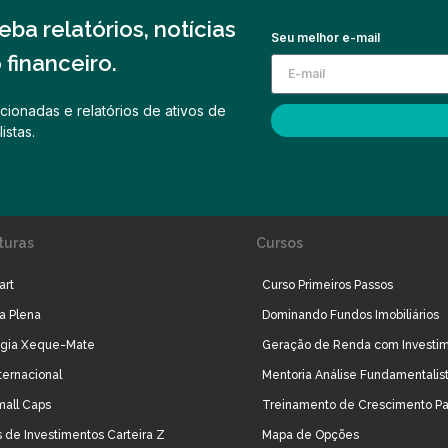
ba relatórios, notícias
Seu melhor e-mail
financeiro.
cionadas e relatórios de ativos de
istas.
turas
Cursos
art
Curso Primeiros Passos
ra Plena
Dominando Fundos Imobiliários
égia Xeque-Mate
Geração de Renda com Investi
ternacional
Mentoria Análise Fundamentalis
mall Caps
Treinamento de Crescimento Pa
 de Investimentos Carteira Z
Mapa de Opções