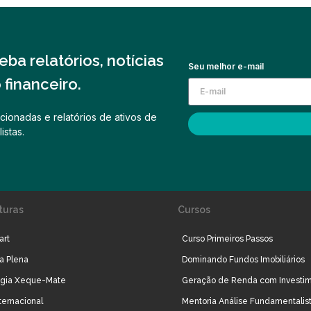
ba relatórios, notícias
Seu melhor e-mail
financeiro.
cionadas e relatórios de ativos de
istas.
turas
Cursos
art
Curso Primeiros Passos
ra Plena
Dominando Fundos Imobiliários
égia Xeque-Mate
Geração de Renda com Investi
ternacional
Mentoria Análise Fundamentalis