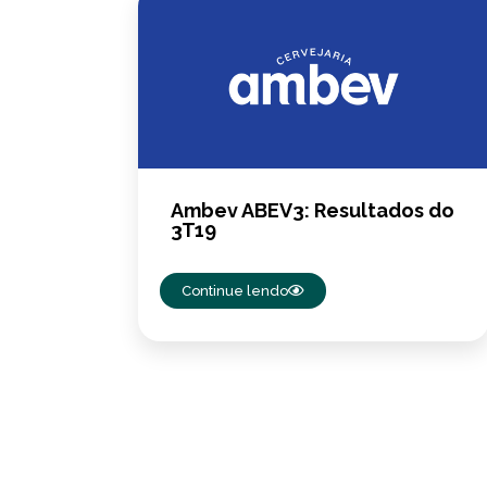
Ambev ABEV3: Resultados do
3T19
Continue lendo