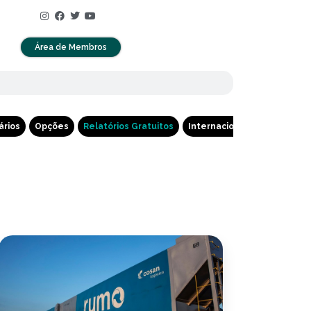
Área de Membros
ários
Opções
Relatórios Gratuitos
Internacional
Cripto