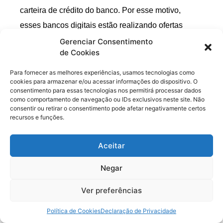
carteira de crédito do banco. Por esse motivo,
esses bancos digitais estão realizando ofertas
follow-on. O Banco Pan (BPAN4) e o Banco Inter já
Gerenciar Consentimento
de Cookies
emitiram novas ações.
Para fornecer as melhores experiências, usamos tecnologias como
Essa emissão vai fortalecer o capital social do
cookies para armazenar e/ou acessar informações do dispositivo. O
consentimento para essas tecnologias nos permitirá processar dados
Banco Pan (BPAN4), vai aumentar o Patrimônio
como comportamento de navegação ou IDs exclusivos neste site. Não
Líquido e vai garantir o aumento do índice de
consentir ou retirar o consentimento pode afetar negativamente certos
recursos e funções.
Basiléia, que atualmente é de apenas 12,86%
(Nível I e sem esse pró-forma que o Banco coloca
Aceitar
no release). O capital principal subindo para R$ 3
bilhões, o índice de Basiléia salta para algo em
Negar
torno de 17%, abrindo espaço para expandir a
Ver preferências
carteira de crédito até uns R$ 30 bilhões.
Política de Cookies
Declaração de Privacidade
Na minha visão, o Banco tem um bom projeto de