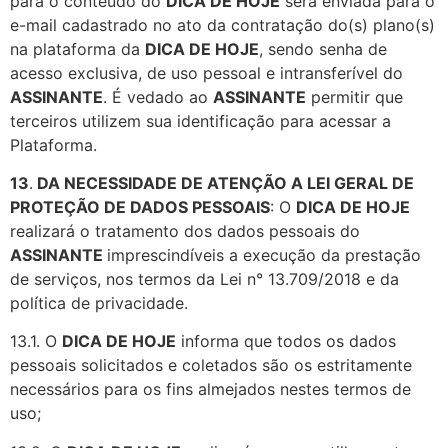
para o conteúdo do
DICA DE HOJE
será enviada para o
e-mail cadastrado no ato da contratação do(s) plano(s)
na plataforma da
DICA DE HOJE
, sendo senha de
acesso exclusiva, de uso pessoal e intransferível do
ASSINANTE
. É vedado ao
ASSINANTE
permitir que
terceiros utilizem sua identificação para acessar a
Plataforma.
13
.
DA NECESSIDADE DE ATENÇÃO A LEI GERAL DE
PROTEÇÃO DE DADOS PESSOAIS
: O
DICA DE HOJE
realizará o tratamento dos dados pessoais do
ASSINANTE
imprescindíveis a execução da prestação
de serviços, nos termos da Lei n° 13.709/2018 e da
política de privacidade.
13.1. O
DICA DE HOJE
informa que todos os dados
pessoais solicitados e coletados são os estritamente
necessários para os fins almejados nestes termos de
uso;