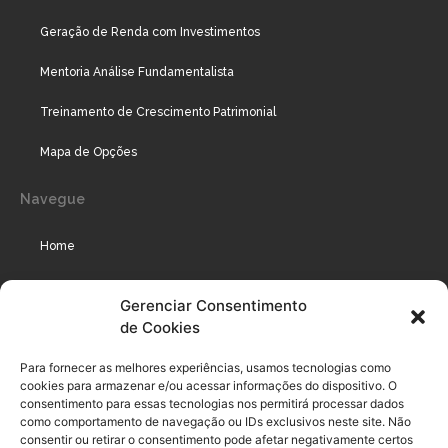
Geração de Renda com Investimentos
Mentoria Análise Fundamentalista
Treinamento de Crescimento Patrimonial
Mapa de Opções
Navegue
Home
Assinaturas
Gerenciar Consentimento
de Cookies
Cursos
Podcast
Para fornecer as melhores experiências, usamos tecnologias como
cookies para armazenar e/ou acessar informações do dispositivo. O
consentimento para essas tecnologias nos permitirá processar dados
como comportamento de navegação ou IDs exclusivos neste site. Não
Legal
consentir ou retirar o consentimento pode afetar negativamente certos