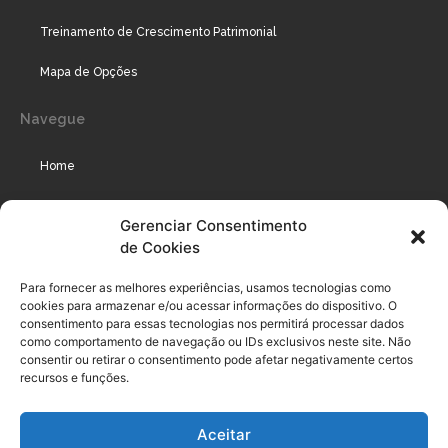
Treinamento de Crescimento Patrimonial
Mapa de Opções
Navegue
Home
Assinaturas
Gerenciar Consentimento
de Cookies
Cursos
Podcast
Para fornecer as melhores experiências, usamos tecnologias como
cookies para armazenar e/ou acessar informações do dispositivo. O
consentimento para essas tecnologias nos permitirá processar dados
como comportamento de navegação ou IDs exclusivos neste site. Não
Legal
consentir ou retirar o consentimento pode afetar negativamente certos
recursos e funções.
Política de privacidade
Aceitar
Termo de uso do usuário e assinante