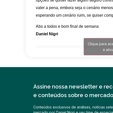
opções se quiser fazer algum seguro cont
valer a pena, embora seja o cenário meno
esperando um cenário ruim, se quiser compr
Abs a todos e bom final de semana
Daniel Nigri
Clique para ac
e ati
Assine nossa newsletter e rece
e conteúdos sobre o mercado 
Conteúdos exclusivos de análises, notícias sele
mercado por Daniel Nigri e seu time de especial