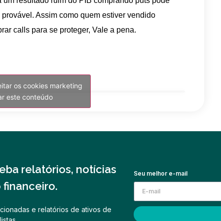
ra um resultado ruim do PIB comprando puts pode
s provável. Assim como quem estiver vendido
ar calls para se proteger, Vale a pena.
eitar os cookies marketing
var este conteúdo
ba relatórios, notícias
Seu melhor e-mail
financeiro.
cionadas e relatórios de ativos de
istas.