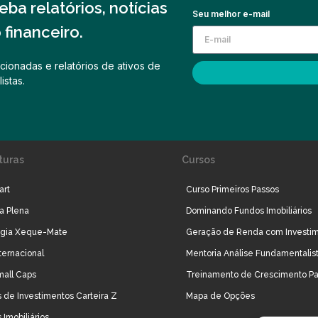
ba relatórios, notícias
Seu melhor e-mail
financeiro.
cionadas e relatórios de ativos de
istas.
turas
Cursos
art
Curso Primeiros Passos
ra Plena
Dominando Fundos Imobiliários
égia Xeque-Mate
Geração de Renda com Investi
ternacional
Mentoria Análise Fundamentalis
mall Caps
Treinamento de Crescimento Pa
 de Investimentos Carteira Z
Mapa de Opções
 Imobiliários