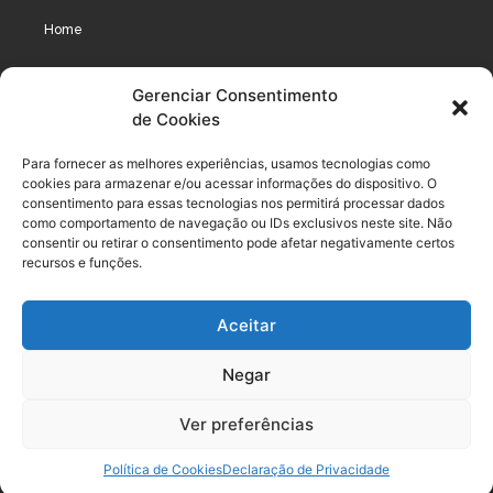
Home
Assinaturas
Gerenciar Consentimento
de Cookies
Cursos
Podcast
Para fornecer as melhores experiências, usamos tecnologias como
cookies para armazenar e/ou acessar informações do dispositivo. O
consentimento para essas tecnologias nos permitirá processar dados
como comportamento de navegação ou IDs exclusivos neste site. Não
Legal
consentir ou retirar o consentimento pode afetar negativamente certos
recursos e funções.
Política de privacidade
Aceitar
Termo de uso do usuário e assinante
Negar
Política de Compliance
Política de Cookies
Ver preferências
Termos de Uso dos Cursos
Política de Cookies
Declaração de Privacidade