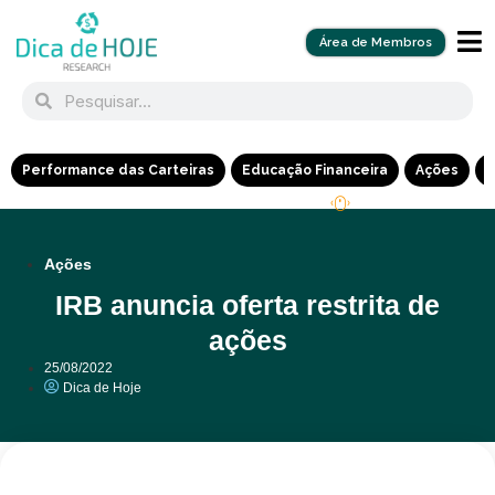
Área de Membros
Performance das Carteiras
Educação Financeira
Ações
R
Ações
IRB anuncia oferta restrita de
ações
25/08/2022
Dica de Hoje