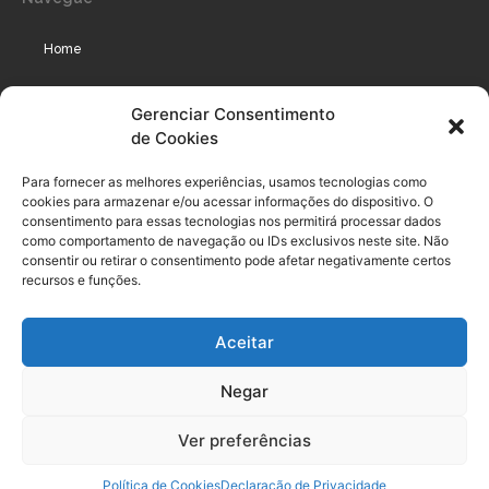
Home
Assinaturas
Gerenciar Consentimento
de Cookies
Cursos
Podcast
Para fornecer as melhores experiências, usamos tecnologias como
cookies para armazenar e/ou acessar informações do dispositivo. O
consentimento para essas tecnologias nos permitirá processar dados
como comportamento de navegação ou IDs exclusivos neste site. Não
Legal
consentir ou retirar o consentimento pode afetar negativamente certos
recursos e funções.
Política de privacidade
Aceitar
Termo de uso do usuário e assinante
Negar
Política de Compliance
Política de Cookies
Ver preferências
Termos de Uso dos Cursos
Política de Cookies
Declaração de Privacidade