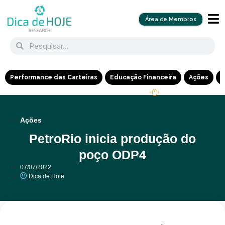
Área de Membros
Performance das Carteiras
Educação Financeira
Ações
R
Ações
PetroRio inicia produção do
poço ODP4
07/07/2022
Dica de Hoje