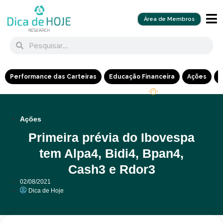
Área de Membros
Performance das Carteiras
Educação Financeira
Ações
R
Ações
Primeira prévia do Ibovespa
tem Alpa4, Bidi4, Bpan4,
Cash3 e Rdor3
02/08/2021
Dica de Hoje