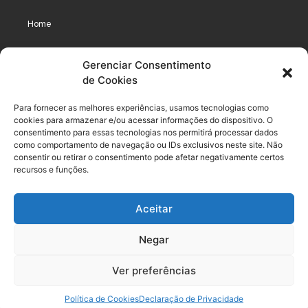
Home
Assinaturas
Gerenciar Consentimento
de Cookies
Cursos
Podcast
Para fornecer as melhores experiências, usamos tecnologias como
cookies para armazenar e/ou acessar informações do dispositivo. O
consentimento para essas tecnologias nos permitirá processar dados
como comportamento de navegação ou IDs exclusivos neste site. Não
Legal
consentir ou retirar o consentimento pode afetar negativamente certos
recursos e funções.
Política de privacidade
Aceitar
Termo de uso do usuário e assinante
Negar
Política de Compliance
Política de Cookies
Ver preferências
Termos de Uso dos Cursos
Política de Cookies
Declaração de Privacidade