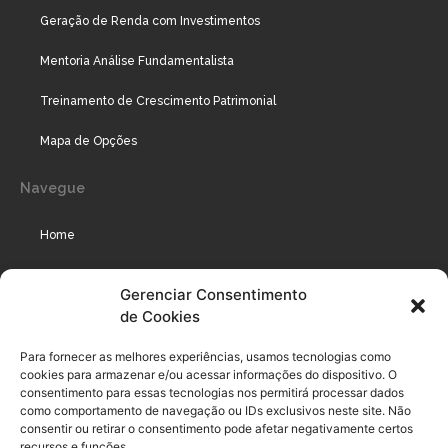
Geração de Renda com Investimentos
Mentoria Análise Fundamentalista
Treinamento de Crescimento Patrimonial
Mapa de Opções
Navegue
Home
Assinaturas
Gerenciar Consentimento
de Cookies
Cursos
Podcast
Para fornecer as melhores experiências, usamos tecnologias como
cookies para armazenar e/ou acessar informações do dispositivo. O
consentimento para essas tecnologias nos permitirá processar dados
como comportamento de navegação ou IDs exclusivos neste site. Não
Legal
consentir ou retirar o consentimento pode afetar negativamente certos
recursos e funções.