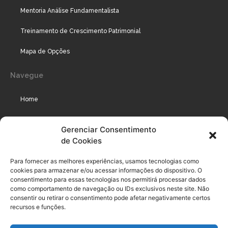
Mentoria Análise Fundamentalista
Treinamento de Crescimento Patrimonial
Mapa de Opções
Navegue
Home
Assinaturas
Gerenciar Consentimento
de Cookies
Cursos
Podcast
Para fornecer as melhores experiências, usamos tecnologias como
cookies para armazenar e/ou acessar informações do dispositivo. O
consentimento para essas tecnologias nos permitirá processar dados
como comportamento de navegação ou IDs exclusivos neste site. Não
Legal
consentir ou retirar o consentimento pode afetar negativamente certos
recursos e funções.
Política de privacidade