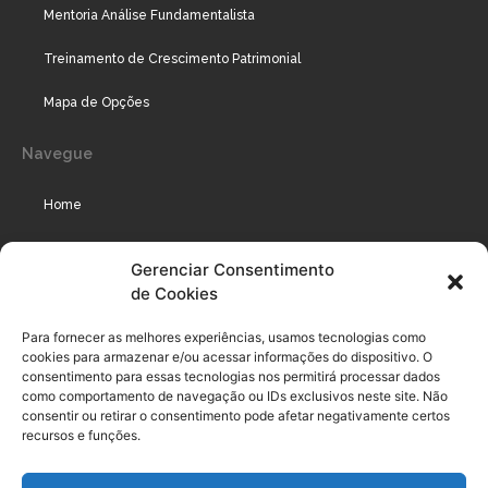
Mentoria Análise Fundamentalista
Treinamento de Crescimento Patrimonial
Mapa de Opções
Navegue
Home
Assinaturas
Gerenciar Consentimento
de Cookies
Cursos
Podcast
Para fornecer as melhores experiências, usamos tecnologias como
cookies para armazenar e/ou acessar informações do dispositivo. O
consentimento para essas tecnologias nos permitirá processar dados
como comportamento de navegação ou IDs exclusivos neste site. Não
Legal
consentir ou retirar o consentimento pode afetar negativamente certos
recursos e funções.
Política de privacidade