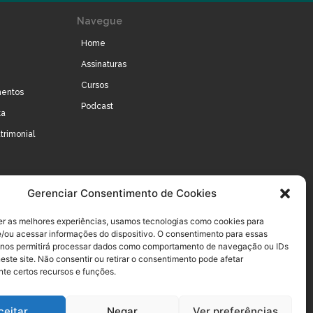
Navegue
Home
Assinaturas
Cursos
mentos
Podcast
ta
trimonial
Gerenciar Consentimento de Cookies
er as melhores experiências, usamos tecnologias como cookies para
/ou acessar informações do dispositivo. O consentimento para essas
 nos permitirá processar dados como comportamento de navegação ou IDs
este site. Não consentir ou retirar o consentimento pode afetar
te certos recursos e funções.
ceitar
Negar
Ver preferências