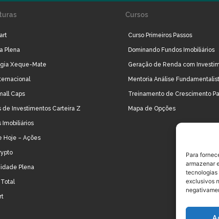
turas
Cursos
art
Curso Primeiros Passos
ra Plena
Dominando Fundos Imobiliários
égia Xeque-Mate
Geração de Renda com Investi
ternacional
Mentoria Análise Fundamentalis
mall Caps
Treinamento de Crescimento Pa
 de Investimentos Carteira Z
Mapa de Opções
 Imobiliários
e Hoje – Ações
rypto
Para fornec
armazenar e
idade Plena
tecnologias
exclusivos n
Total
negativamen
rt
A