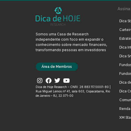
Assina
Dica St
Cartei
Somos uma Casa de Research
Estrat
independente com foco em expandir o
conhecimento sobre mercado financeiro,
Dica In
transformando pessoas em investidores
Dica S
Fundos
Área de Membros
Fundos
Dica d
Dica de Hoje Research – CNPJ: 28.883.117/0001-80 |
Dica C
Rua Miguel Lemos nº 41, sala 603, Copacabana, Rio
de Janeiro – RJ, 22.071-00
Comun
Renda 
XM Sta