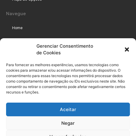
Navegue
Home
Assinaturas
Gerenciar Consentimento
de Cookies
Cursos
Podcast
Para fornecer as melhores experiências, usamos tecnologias como
cookies para armazenar e/ou acessar informações do dispositivo. O
consentimento para essas tecnologias nos permitirá processar dados
como comportamento de navegação ou IDs exclusivos neste site. Não
Legal
consentir ou retirar o consentimento pode afetar negativamente certos
recursos e funções.
Política de privacidade
Aceitar
Termo de uso do usuário e assinante
Negar
Política de Compliance
Política de Cookies