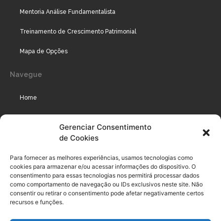
Mentoria Análise Fundamentalista
Treinamento de Crescimento Patrimonial
Mapa de Opções
Navegue
Home
Assinaturas
Gerenciar Consentimento
de Cookies
Cursos
Podcast
Para fornecer as melhores experiências, usamos tecnologias como
cookies para armazenar e/ou acessar informações do dispositivo. O
consentimento para essas tecnologias nos permitirá processar dados
como comportamento de navegação ou IDs exclusivos neste site. Não
Legal
consentir ou retirar o consentimento pode afetar negativamente certos
recursos e funções.
Política de privacidade