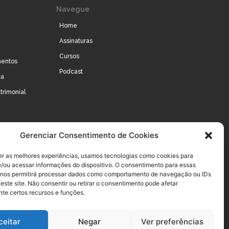
Navegue
Home
Assinaturas
Cursos
mentos
Podcast
ta
trimonial
Gerenciar Consentimento de Cookies
er as melhores experiências, usamos tecnologias como cookies para
/ou acessar informações do dispositivo. O consentimento para essas
 nos permitirá processar dados como comportamento de navegação ou IDs
este site. Não consentir ou retirar o consentimento pode afetar
te certos recursos e funções.
ceitar
Negar
Ver preferências