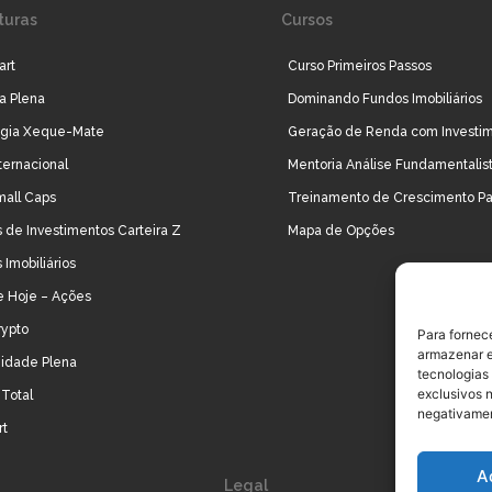
turas
Cursos
art
Curso Primeiros Passos
ra Plena
Dominando Fundos Imobiliários
égia Xeque-Mate
Geração de Renda com Investi
ternacional
Mentoria Análise Fundamentalis
mall Caps
Treinamento de Crescimento Pa
 de Investimentos Carteira Z
Mapa de Opções
 Imobiliários
e Hoje – Ações
rypto
Para fornec
armazenar e
idade Plena
tecnologias
exclusivos n
Total
negativamen
rt
A
Legal