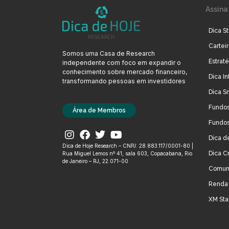
Assina
Dica St
Cartei
Somos uma Casa de Research
Estrat
independente com foco em expandir o
conhecimento sobre mercado financeiro,
Dica In
transformando pessoas em investidores
Dica S
Fundos
Área de Membros
Fundos
Dica d
Dica de Hoje Research – CNPJ: 28.883.117/0001-80 |
Dica C
Rua Miguel Lemos nº 41, sala 603, Copacabana, Rio
de Janeiro – RJ, 22.071-00
Comun
Renda 
XM Sta