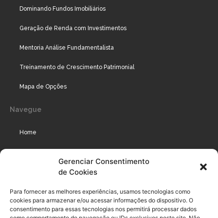
Dominando Fundos Imobiliários
Geração de Renda com Investimentos
Mentoria Análise Fundamentalista
Treinamento de Crescimento Patrimonial
Mapa de Opções
Navegue
Home
Assinaturas
Gerenciar Consentimento
de Cookies
Cursos
Podcast
Para fornecer as melhores experiências, usamos tecnologias como
cookies para armazenar e/ou acessar informações do dispositivo. O
consentimento para essas tecnologias nos permitirá processar dados
como comportamento de navegação ou IDs exclusivos neste site. Não