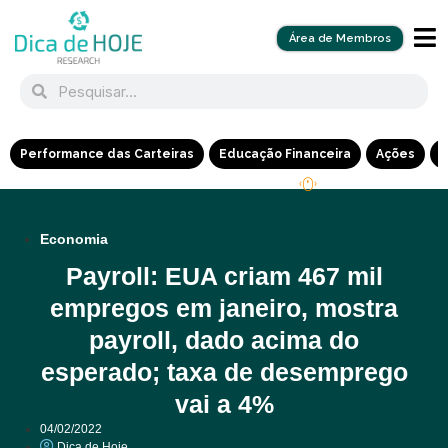
Área de Membros
Performance das Carteiras
Educação Financeira
Ações
R
Economia
Payroll: EUA criam 467 mil
empregos em janeiro, mostra
payroll, dado acima do
esperado; taxa de desemprego
vai a 4%
04/02/2022
Dica de Hoje