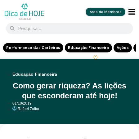
Área de Membros
Performance das Carteiras
Educação Financeira
Ações
R
Educação Financeira
Como gerar riqueza? As lições
que esconderam até hoje!
01/10/2019
Rafael Zattar