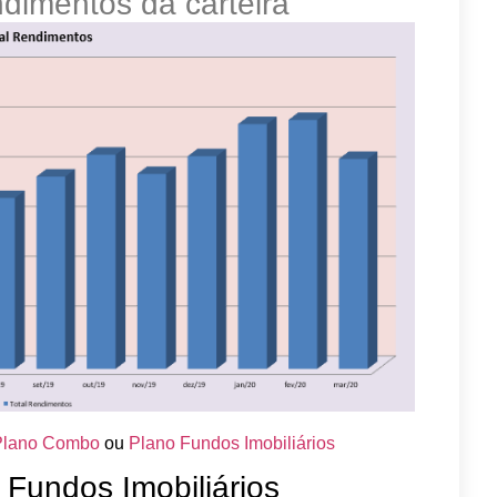
ndimentos da carteira
Plano Combo
ou
Plano Fundos Imobiliários
Fundos Imobiliários