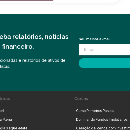
ba relatórios, notícias
Seu melhor e-mail
financeiro.
cionadas e relatórios de ativos de
istas.
turas
Cursos
art
Curso Primeiros Passos
ra Plena
Dominando Fundos Imobiliários
égia Xeque-Mate
Geração de Renda com Investi