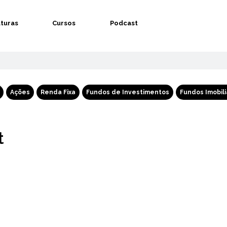
aturas
Cursos
Podcast
Ações
Renda Fixa
Fundos de Investimentos
Fundos Imobili
t