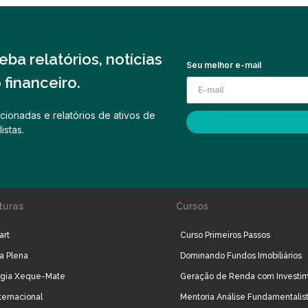
ba relatórios, notícias
Seu melhor e-mail
financeiro.
cionadas e relatórios de ativos de
istas.
turas
Cursos
art
Curso Primeiros Passos
ra Plena
Dominando Fundos Imobiliários
égia Xeque-Mate
Geração de Renda com Investi
ternacional
Mentoria Análise Fundamentalis