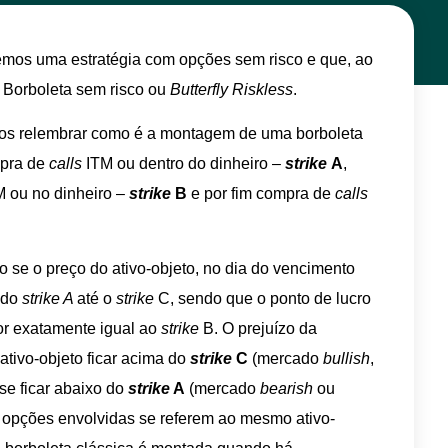
aremos uma estratégia com opções sem risco e que, ao
 Borboleta sem risco ou
Butterfly Riskless
.
mos relembrar como é a montagem de uma borboleta
mpra de
calls
ITM ou dentro do dinheiro –
strike
A
,
 ou no dinheiro –
strike
B
e por fim compra de
calls
cro se o preço do ativo-objeto, no dia do vencimento
s do
strike A
até o
strike
C, sendo que o ponto de lucro
or exatamente igual ao
strike
B. O prejuízo da
ativo-objeto ficar acima do
strike
C
(mercado
bullish
,
se ficar abaixo do
strike
A
(mercado
bearish
ou
 opções envolvidas se referem ao mesmo ativo-