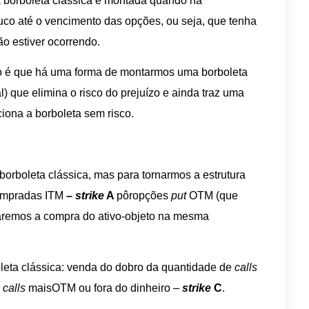
 borboleta clássica é montada quando há
ouco até o vencimento das opções, ou seja, que tenha
ão estiver ocorrendo.
go é que há uma forma de montarmos uma borboleta
l) que elimina o risco do prejuízo e ainda traz uma
iona a borboleta sem risco.
orboleta clássica, mas para tornarmos a estrutura
mpradas ITM
–
strike
A
pôropções
put
OTM (que
aremos a compra do ativo-objeto na mesma
oleta clássica: venda do dobro da quantidade de
calls
e
calls
maisOTM ou fora do dinheiro –
strike
C
.