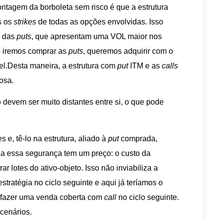
ntagem da borboleta sem risco é que a estrutura
s os
strikes
de todas as opções envolvidas. Isso
e das
puts
, que apresentam uma VOL maior nos
iremos comprar as
puts
, queremos adquirir com o
vel.Desta maneira, a estrutura com
put
ITM e as
calls
osa.
 devem ser muito distantes entre si, o que pode
 e, tê-lo na estrutura, aliado à
put
comprada,
oda essa segurança tem um preço: o custo da
 lotes do ativo-objeto. Isso não inviabiliza a
tratégia no ciclo seguinte e aqui já teríamos o
s fazer uma venda coberta com
call
no ciclo seguinte.
 cenários.