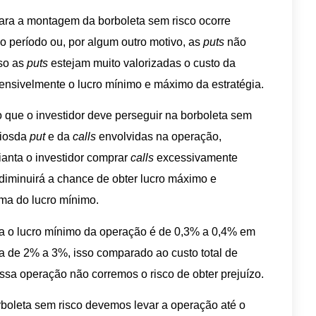
para a montagem da borboleta sem risco ocorre
 período ou, por algum outro motivo, as
puts
não
so as
puts
estejam muito valorizadas o custo da
ensivelmente o lucro mínimo e máximo da estratégia.
o que o investidor deve perseguir na borboleta sem
miosda
put
e da
calls
envolvidas na operação,
ianta o investidor comprar
calls
excessivamente
diminuirá a chance de obter lucro máximo e
ima do lucro mínimo.
a o lucro mínimo da operação é de 0,3% a 0,4% em
a de 2% a 3%, isso comparado ao custo total de
a operação não corremos o risco de obter prejuízo.
rboleta sem risco devemos levar a operação até o