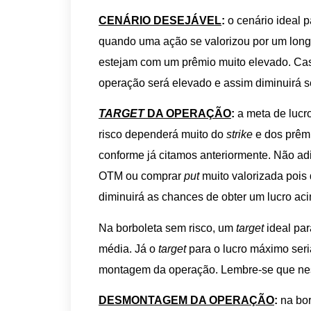
CENÁRIO DESEJÁVEL
:
o cenário ideal 
quando uma ação se valorizou por um longo
estejam com um prêmio muito elevado. Ca
operação será elevado e assim diminuirá s
TARGET
DA OPERAÇÃO
:
a meta de lucr
risco dependerá muito do
strike
e dos prê
conforme já citamos anteriormente. Não ad
OTM ou comprar
put
muito valorizada pois 
diminuirá as chances de obter um lucro ac
Na borboleta sem risco, um
target
ideal par
média. Já o
target
para o lucro máximo seri
montagem da operação. Lembre-se que ness
DESMONTAGEM DA OPERAÇÃO
:
na bo