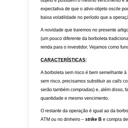
objeto e possuem o mesmo vencimento e a
expectativa de que o ativo-objeto oscile p
baixa volatilidade no período que a operaç
A novidade que traremos no presente arti
(um pouco diferente da borboleta tradiciona
renda para o investidor. Vejamos como func
CARACTERÍSTICAS
:
A borboleta sem risco é bem semelhante à b
sem risco, precisamos substituir as
calls
co
serão também compradas) e, além disso, f
quantidade e mesmo vencimento.
O restante da operação é igual ao da borb
ATM ou no dinheiro –
strike
B
e compra d