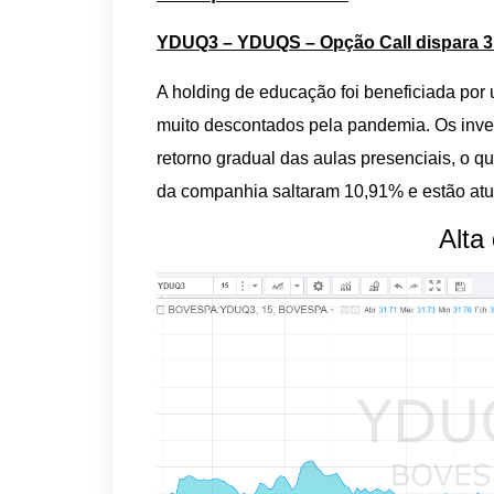
YDUQ3 – YDUQS – Opção Call dispara 3
A holding de educação foi beneficiada po
muito descontados pela pandemia. Os inv
retorno gradual das aulas presenciais, o 
da companhia saltaram 10,91% e estão atu
Alta