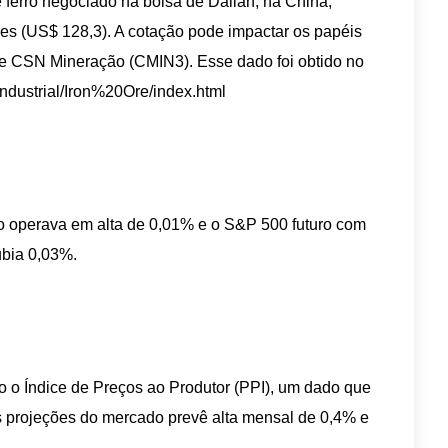
e ferro negociado na bolsa de Dalian, na China,
es (US$ 128,3). A cotação pode impactar os papéis
e CSN Mineração (CMIN3). Esse dado foi obtido no
Industrial/Iron%20Ore/index.html
ro operava em alta de 0,01% e o S&P 500 futuro com
ubia 0,03%.
do o Índice de Preços ao Produtor (PPI), um dado que
 projeções do mercado prevê alta mensal de 0,4% e