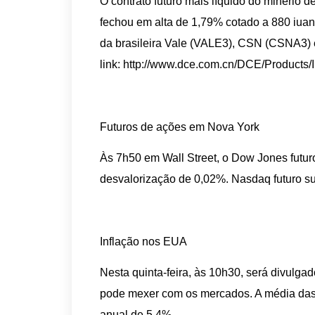
O contrato futuro mais líquido do minério d
fechou em alta de 1,79% cotado a 880 iuan
da brasileira Vale (VALE3), CSN (CSNA3) 
link: http://www.dce.com.cn/DCE/Products/
Futuros de ações em Nova York
Às 7h50 em Wall Street, o Dow Jones futu
desvalorização de 0,02%. Nasdaq futuro s
Inflação nos EUA
Nesta quinta-feira, às 10h30, será divulga
pode mexer com os mercados. A média das
anual de 5,4%.