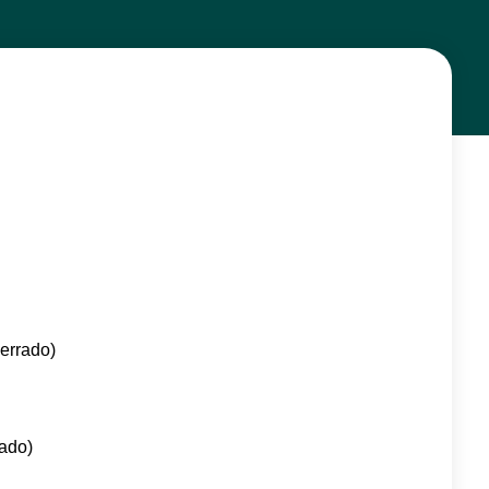
errado)
rado)