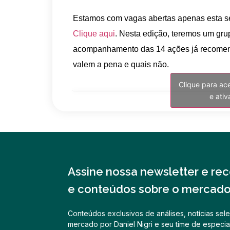
Estamos com vagas abertas apenas esta se
Clique aqui
. Nesta edição, teremos um gru
acompanhamento das 14 ações já recomend
valem a pena e quais não.
Clique para ac
e ati
Assine nossa newsletter e rece
e conteúdos sobre o mercado 
Conteúdos exclusivos de análises, notícias sele
mercado por Daniel Nigri e seu time de especial