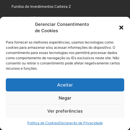
Fundos de Investimentos Carteira Z
Fundos Imobiliários
Gerenciar Consentimento
Dica de Hoje – Ações
de Cookies
Dica Crypto
Para fornecer as melhores experiências, usamos tecnologias como
cookies para armazenar e/ou acessar informações do dispositivo. O
consentimento para essas tecnologias nos permitirá processar dados
Comunidade Plena
como comportamento de navegação ou IDs exclusivos neste site. Não
consentir ou retirar o consentimento pode afetar negativamente certos
Renda Total
recursos e funções.
XM Start
Aceitar
Cursos
Negar
Curso Primeiros Passos
Ver preferências
Dominando Fundos Imobiliários
Política de Cookies
Declaração de Privacidade
Geração de Renda com Investimentos