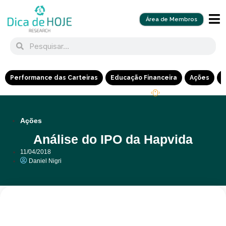
Área de Membros
Performance das Carteiras
Educação Financeira
Ações
R
Ações
Análise do IPO da Hapvida
11/04/2018
Daniel Nigri