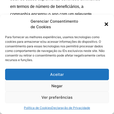
em termos de número de beneficiários, a
companhia encerrou o ano com um relevante
Gerenciar Consentimento
incremento no número de beneficiários. Em 2017, a
de Cookies
companhia gerou um
aumento de 8,3% na carteira
de planos de saúde e de 10,6% na carteira de
Para fornecer as melhores experiências, usamos tecnologias como
cookies para armazenar e/ou acessar informações do dispositivo. O
planos odontológicos
. Cabe ressaltar que
consentimento para essas tecnologias nos permitirá processar dados
como comportamento de navegação ou IDs exclusivos neste site. Não
Odontoprev teve uma perda de vidas líquidas em
consentir ou retirar o consentimento pode afetar negativamente certos
2016 e teve uma adição inferior a 1% em 2017. No
recursos e funções.
quesito Planos de Saúde vimos algumas vezes na
Aceitar
Area de Membros que a quantidade de
beneficiários de Qualicorp tem diminuído ao longo
Negar
dos últimos 8 trimestres.
Ver preferências
Política de Cookies
Declaração de Privacidade
Em 2017, a receita líquida da Hapvida foi de