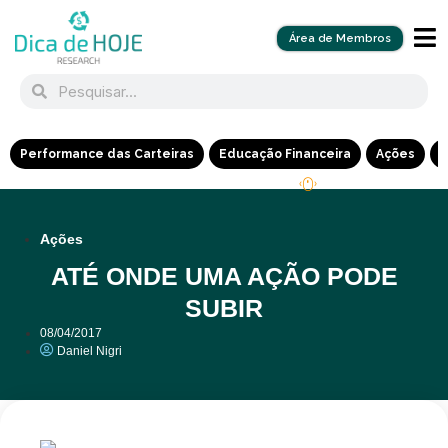
Área de Membros
Performance das Carteiras
Educação Financeira
Ações
R
Ações
ATÉ ONDE UMA AÇÃO PODE
SUBIR
08/04/2017
Daniel Nigri