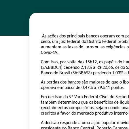
As ações dos principais bancos operam com per
cedo, um juiz federal do Distrito Federal proi
aumentem as taxas de juros ou as exigências 
Covid-19.
Com isso, por volta das 15h12, os papéis do I
(SA:BBDC4) cedendo 2,13% a R$ 20,66, os do S
Banco do Brasil (SA:BBAS3) perdendo 1,03% a 
As perdas dos bancos são maiores do que o Ibov
operava em baixa de 0,47% a 79.541 pontos.
Em decisão da 9ª Vara Federal Cível do Seção Ju
também determinou que os benefícios de liqui
recolhimentos compulsórios, sejam condicionad
créditos a favor do mercado produtivo interno
A decisão responde a uma ação popular movida 
presidente do Banco Central, Roberto Campos 