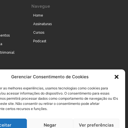
Navegue
Home
Assinaturas
Cursos
mentos
Podcast
ta
trimonial
Gerenciar Consentimento de Cookies
er as melhores experiências, usamos tecnologias como cookies para
/ou acessar informações do dispositivo. O consentimento para essas
 nos permitirá processar dados como comportamento de navegação ou IDs
este site. Não consentir ou retirar o consentimento pode afetar
te certos recursos e funções.
ceitar
Negar
Ver preferências