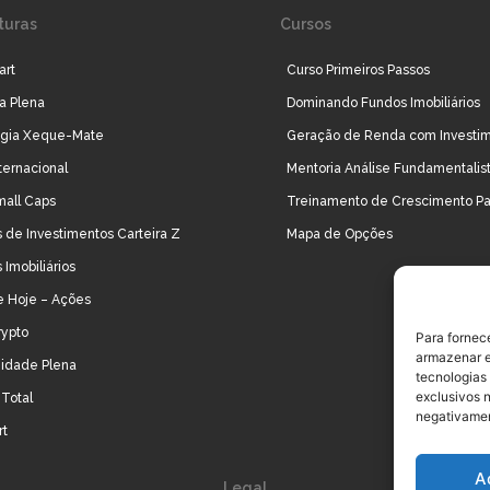
turas
Cursos
art
Curso Primeiros Passos
ra Plena
Dominando Fundos Imobiliários
égia Xeque-Mate
Geração de Renda com Investi
ternacional
Mentoria Análise Fundamentalis
mall Caps
Treinamento de Crescimento Pa
 de Investimentos Carteira Z
Mapa de Opções
 Imobiliários
e Hoje – Ações
rypto
Para fornec
armazenar e
idade Plena
tecnologias
exclusivos n
Total
negativamen
rt
A
Legal