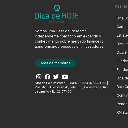
Assina
Dica St
Cartei
Somos uma Casa de Research
Estrat
independente com foco em expandir o
conhecimento sobre mercado financeiro,
Dica In
transformando pessoas em investidores
Dica S
Fundos
Área de Membros
Fundos
Dica d
Dica de Hoje Research – CNPJ: 28.883.117/0001-80 |
Dica C
Rua Miguel Lemos nº 41, sala 603, Copacabana, Rio
de Janeiro – RJ, 22.071-00
Comun
Renda 
XM Sta