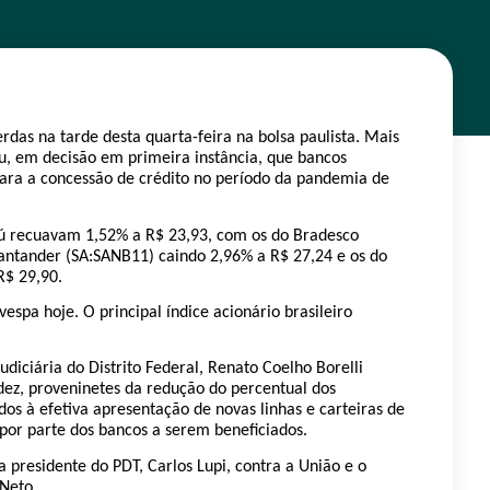
das na tarde desta quarta-feira na bolsa paulista. Mais
biu, em decisão em primeira instância, que bancos
para a concessão de crédito no período da pandemia de
taú recuavam 1,52% a R$ 23,93, com os do Bradesco
antander (SA:SANB11) caindo 2,96% a R$ 27,24 e os do
R$ 29,90.
espa hoje. O principal índice acionário brasileiro
diciária do Distrito Federal, Renato Coelho Borelli
dez, proveninetes da redução do percentual dos
os à efetiva apresentação de novas linhas e carteiras de
 por parte dos bancos a serem beneficiados.
presidente do PDT, Carlos Lupi, contra a União e o
Neto.