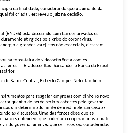
ncípio da finalidade, considerando que o aumento da
ual foi criada”, escreveu o juiz na decisão.
l (BNDES) está discutindo com bancos privados os
 duramente atingidos pela crise do coronavírus:
nergia e grandes varejistas não essenciais, disseram
pou na terça-feira de videconferência com os
asileiros — Bradesco, Itaú, Santander e Banco do Brasil
ssários.
 e do Banco Central, Roberto Campos Neto, também
 instrumentos para resgatar empresas com dinheiro novo:
certa quantia de perda seriam cobertos pelo governo,
bancos um determinado limite de inadimplência caso as
undo as discussões. Uma das fontes disse que as
os bancos entendem que poderiam cooperar, mas a maior
e vir do governo, uma vez que os riscos são considerados