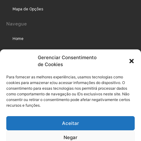
Mapa de Opções
Navegue
Home
Assinaturas
Gerenciar Consentimento
de Cookies
Cursos
Podcast
Para fornecer as melhores experiências, usamos tecnologias como
cookies para armazenar e/ou acessar informações do dispositivo. O
consentimento para essas tecnologias nos permitirá processar dados
como comportamento de navegação ou IDs exclusivos neste site. Não
Legal
consentir ou retirar o consentimento pode afetar negativamente certos
recursos e funções.
Política de privacidade
Aceitar
Termo de uso do usuário e assinante
Negar
Política de Compliance