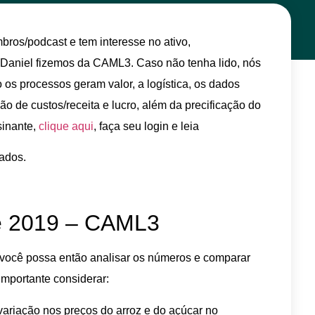
os/podcast e tem interesse no ativo,
o Daniel fizemos da CAML3. Caso não tenha lido, nós
 os processos geram valor, a logística, os dados
ão de custos/receita e lucro, além da precificação do
sinante,
clique aqui
, faça seu login e leia
tados.
de 2019 – CAML3
e você possa então analisar os números e comparar
importante considerar:
variação nos preços do arroz e do açúcar no