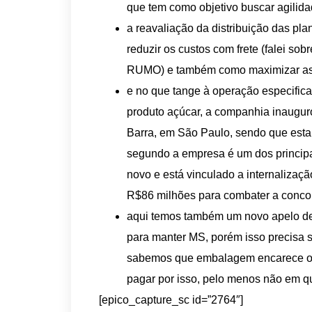
que tem como objetivo buscar agilida
a reavaliação da distribuição das plan
reduzir os custos com frete (falei sob
RUMO) e também como maximizar as s
e no que tange à operação especifica
produto açúcar, a companhia inaugur
Barra, em São Paulo, sendo que esta 
segundo a empresa é um dos principai
novo e está vinculado a internaliza
R$86 milhões para combater a concor
aqui temos também um novo apelo de
para manter MS, porém isso precisa s
sabemos que embalagem encarece o p
pagar por isso, pelo menos não em qu
[epico_capture_sc id=”2764″]