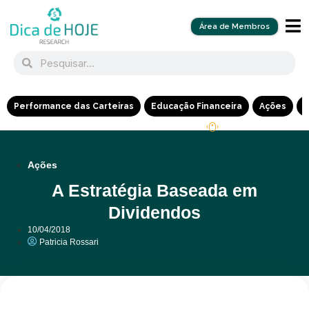
Área de Membros
Performance das Carteiras
Educação Financeira
Ações
R
Ações
A Estratégia Baseada em
Dividendos
10/04/2018
Patricia Rossari