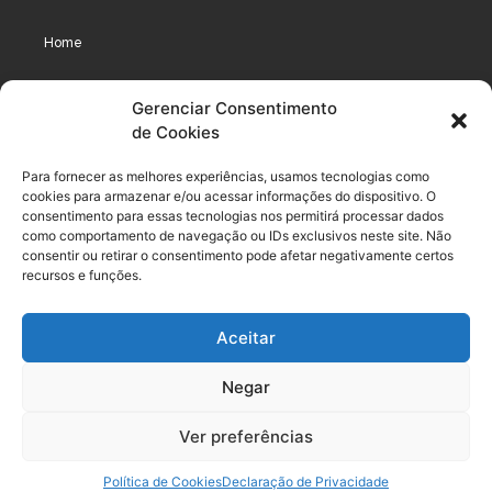
Home
Assinaturas
Gerenciar Consentimento
de Cookies
Cursos
Podcast
Para fornecer as melhores experiências, usamos tecnologias como
cookies para armazenar e/ou acessar informações do dispositivo. O
consentimento para essas tecnologias nos permitirá processar dados
como comportamento de navegação ou IDs exclusivos neste site. Não
Legal
consentir ou retirar o consentimento pode afetar negativamente certos
recursos e funções.
Política de privacidade
Aceitar
Termo de uso do usuário e assinante
Negar
Política de Compliance
Política de Cookies
Ver preferências
Termos de Uso dos Cursos
Política de Cookies
Declaração de Privacidade