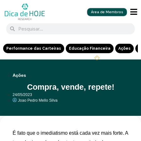
Área de Membros
Performance das Carteiras
Educação Financeira
Ações
R
Ações
Compra, vende, repete!
24/05/2023
Joao Pedro Mello Silva
É fato que o imediatismo está cada vez mais forte. A