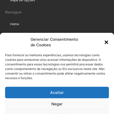
Mapa de Opções
Navegue
Home
Assinaturas
Gerenciar Consentimento
de Cookies
Cursos
Podcast
Para fornecer as melhores experiências, usamos tecnologias como
cookies para armazenar e/ou acessar informações do dispositivo. O
consentimento para essas tecnologias nos permitirá processar dados
como comportamento de navegação ou IDs exclusivos neste site. Não
Legal
consentir ou retirar o consentimento pode afetar negativamente certos
recursos e funções.
Política de privacidade
Aceitar
Termo de uso do usuário e assinante
Negar
Política de Compliance