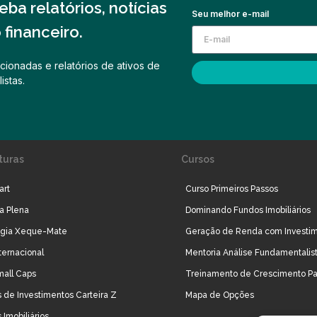
ba relatórios, notícias
Seu melhor e-mail
financeiro.
cionadas e relatórios de ativos de
istas.
turas
Cursos
art
Curso Primeiros Passos
ra Plena
Dominando Fundos Imobiliários
égia Xeque-Mate
Geração de Renda com Investi
ternacional
Mentoria Análise Fundamentalis
mall Caps
Treinamento de Crescimento Pa
 de Investimentos Carteira Z
Mapa de Opções
 Imobiliários