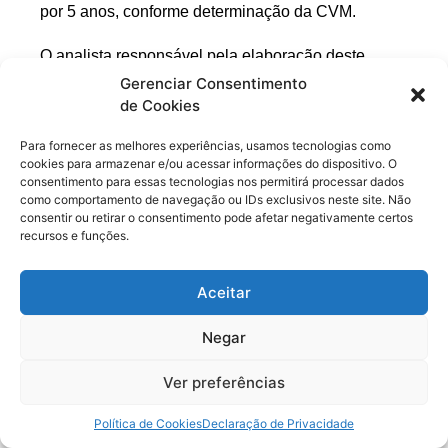
por 5 anos, conforme determinação da CVM.
O analista responsável pela elaboração deste
Gerenciar Consentimento
relatório declara, nos termos da Instrução CVM nº
de Cookies
598/18, que as recomendações do relatório de
análise refletem única e exclusivamente a sua
Para fornecer as melhores experiências, usamos tecnologias como
cookies para armazenar e/ou acessar informações do dispositivo. O
opinião e foram elaboradas de forma independente.
consentimento para essas tecnologias nos permitirá processar dados
como comportamento de navegação ou IDs exclusivos neste site. Não
consentir ou retirar o consentimento pode afetar negativamente certos
O analista Daniel Isaac Nigri CNPI é o responsável
recursos e funções.
principal pelo conteúdo do relatório e pelo
cumprimento da Instrução ICVM 598.
Aceitar
Negar
Ver preferências
Política de Cookies
Declaração de Privacidade