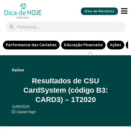
Área de Membros
Performance das Carteiras
Educação Financeira
Ações
R
Ações
Resultados de CSU
CardSystem (código B3:
CARD3) – 1T2020
11/05/2020
Daniel Nigri