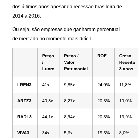
dos últimos anos apesar da recessão brasileira de
2014 a 2016.
Ou seja, são empresas que ganharam percentual
de mercado no momento mais difícil.
Preço
Preço /
ROE
Cresc.
/
Valor
Receita
Lucro
Patrimonial
3 anos
LREN3
41x
9,85x
24,0%
11,8%
ARZZ3
40,3x
8,27x
20,5%
10,0%
RADL3
44,1x
8,94x
20,3%
13,9%
VIVA3
34x
5,6x
15,5%
8,0%