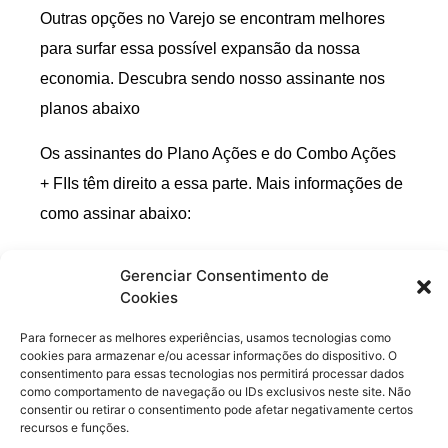
Outras opções no Varejo se encontram melhores
para surfar essa possível expansão da nossa
economia. Descubra sendo nosso assinante nos
planos abaixo
Os assinantes do Plano Ações e do Combo Ações
+ FIIs têm direito a essa parte. Mais informações de
como assinar abaixo:
Plano “Ações – Dica de Hoje”:
Gerenciar Consentimento de
–
Plano mensal
Cookies
–
Plano anual
Para fornecer as melhores experiências, usamos tecnologias como
cookies para armazenar e/ou acessar informações do dispositivo. O
Plano “Combo Ações + FIIS – Dica de Hoje”:
consentimento para essas tecnologias nos permitirá processar dados
–
Plano mensal
como comportamento de navegação ou IDs exclusivos neste site. Não
consentir ou retirar o consentimento pode afetar negativamente certos
–
Plano anual
recursos e funções.