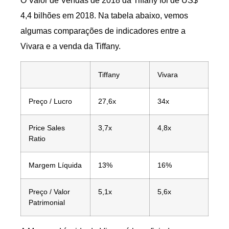
O Valor de Vendas de 2018 da Tiffany foi de US$
4,4 bilhões em 2018. Na tabela abaixo, vemos
algumas comparações de indicadores entre a
Vivara e a venda da Tiffany.
Tiffany
Vivara
Preço / Lucro
27,6x
34x
Price Sales
3,7x
4,8x
Ratio
Margem Líquida
13%
16%
Preço / Valor
5,1x
5,6x
Patrimonial