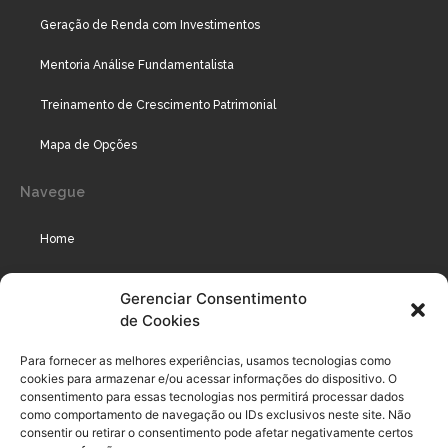
Geração de Renda com Investimentos
Mentoria Análise Fundamentalista
Treinamento de Crescimento Patrimonial
Mapa de Opções
Navegue
Home
Assinaturas
Gerenciar Consentimento
de Cookies
Cursos
Podcast
Para fornecer as melhores experiências, usamos tecnologias como
cookies para armazenar e/ou acessar informações do dispositivo. O
consentimento para essas tecnologias nos permitirá processar dados
como comportamento de navegação ou IDs exclusivos neste site. Não
Legal
consentir ou retirar o consentimento pode afetar negativamente certos