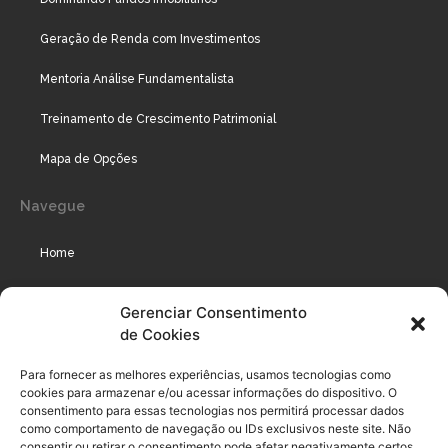
Geração de Renda com Investimentos
Mentoria Análise Fundamentalista
Treinamento de Crescimento Patrimonial
Mapa de Opções
Navegue
Home
Assinaturas
Gerenciar Consentimento
de Cookies
Cursos
Podcast
Para fornecer as melhores experiências, usamos tecnologias como
cookies para armazenar e/ou acessar informações do dispositivo. O
consentimento para essas tecnologias nos permitirá processar dados
como comportamento de navegação ou IDs exclusivos neste site. Não
Legal
consentir ou retirar o consentimento pode afetar negativamente certos