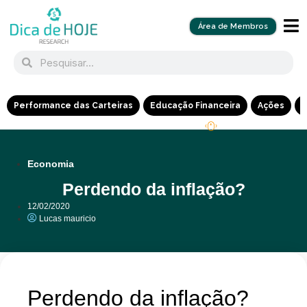
Área de Membros
Performance das Carteiras
Educação Financeira
Ações
R
Economia
Perdendo da inflação?
12/02/2020
Lucas mauricio
Perdendo da inflação?