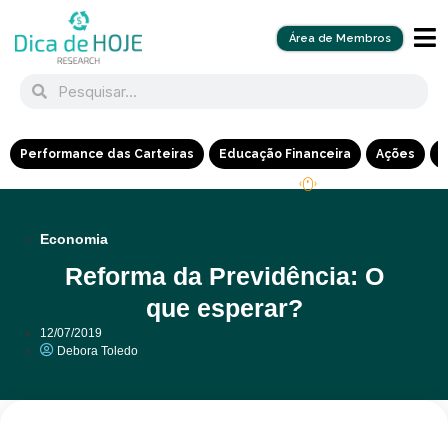
Área de Membros
Performance das Carteiras
Educação Financeira
Ações
R
Economia
Reforma da Previdência: O
que esperar?
12/07/2019
Debora Toledo