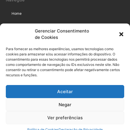
Home
Assinaturas
Gerenciar Consentimento
de Cookies
Cursos
Podcast
Para fornecer as melhores experiências, usamos tecnologias como
cookies para armazenar e/ou acessar informações do dispositivo. O
consentimento para essas tecnologias nos permitirá processar dados
como comportamento de navegação ou IDs exclusivos neste site. Não
Legal
consentir ou retirar o consentimento pode afetar negativamente certos
recursos e funções.
Política de privacidade
Aceitar
Termo de uso do usuário e assinante
Negar
Política de Compliance
Política de Cookies
Ver preferências
Termos de Uso dos Cursos
Política de Cookies
Declaração de Privacidade