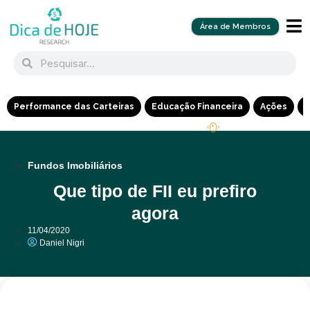
Área de Membros
Performance das Carteiras
Educação Financeira
Ações
R
Fundos Imobiliários
Que tipo de FII eu prefiro
agora
11/04/2020
Daniel Nigri