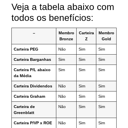
Veja a tabela abaixo com
todos os benefícios:
–
Membro
Carteira
Membro
Bronze
Z
Gold
Carteira PEG
Não
Sim
Sim
Carteira Barganhas
Sim
Sim
Sim
Carteira P/L abaixo
Sim
Sim
Sim
da Média
Carteira Dividendos
Não
Sim
Sim
Carteira Graham
Não
Sim
Sim
Carteira de
Não
Sim
Sim
Greenblatt
Carteira P/VP x ROE
Não
Sim
Sim