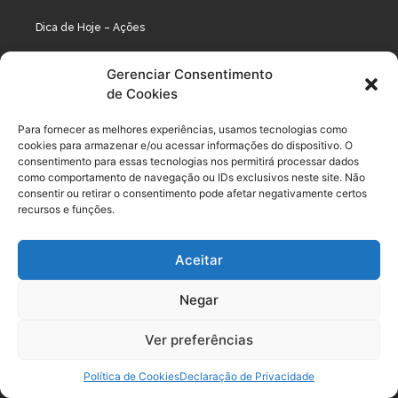
Dica de Hoje – Ações
Dica Crypto
Gerenciar Consentimento
de Cookies
Comunidade Plena
Para fornecer as melhores experiências, usamos tecnologias como
Renda Total
cookies para armazenar e/ou acessar informações do dispositivo. O
consentimento para essas tecnologias nos permitirá processar dados
XM Start
como comportamento de navegação ou IDs exclusivos neste site. Não
consentir ou retirar o consentimento pode afetar negativamente certos
recursos e funções.
Cursos
Aceitar
Curso Primeiros Passos
Negar
Dominando Fundos Imobiliários
Geração de Renda com Investimentos
Ver preferências
Mentoria Análise Fundamentalista
Política de Cookies
Declaração de Privacidade