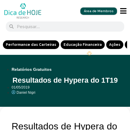
Área de Membros
Performance das Carteiras
Educação Financeira
Ações
R
Relatórios Gratuitos
Resultados de Hypera do 1T19
01/05/2019
Daniel Nigri
Resultados de Hypera do