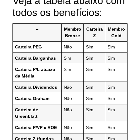
Veja a tabela abaixo com
todos os benefícios:
–
Membro
Carteira
Membro
Bronze
Z
Gold
Carteira PEG
Não
Sim
Sim
Carteira Barganhas
Sim
Sim
Sim
Carteira P/L abaixo
Sim
Sim
Sim
da Média
Carteira Dividendos
Não
Sim
Sim
Carteira Graham
Não
Sim
Sim
Carteira de
Não
Sim
Sim
Greenblatt
Carteira P/VP x ROE
Não
Sim
Sim
Carteira Z (fundos
Não
Sim
Sim