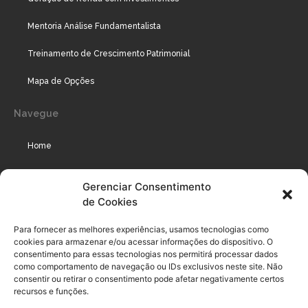
Mentoria Análise Fundamentalista
Treinamento de Crescimento Patrimonial
Mapa de Opções
Navegue
Home
Assinaturas
Gerenciar Consentimento
de Cookies
Cursos
Podcast
Para fornecer as melhores experiências, usamos tecnologias como
cookies para armazenar e/ou acessar informações do dispositivo. O
consentimento para essas tecnologias nos permitirá processar dados
como comportamento de navegação ou IDs exclusivos neste site. Não
Legal
consentir ou retirar o consentimento pode afetar negativamente certos
recursos e funções.
Política de privacidade