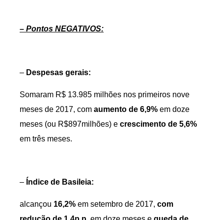
– Pontos NEGATIVOS:
–
Despesas gerais:
Somaram R$ 13.985 milhões nos primeiros nove
meses de 2017, com
aumento de 6,9%
em doze
meses (ou R$897milhões) e
crescimento de 5,6%
em três meses.
–
Índice de Basileia:
alcançou
16,2%
em setembro de 2017,
com
redução de 1,4p.p.
em doze meses e
queda de