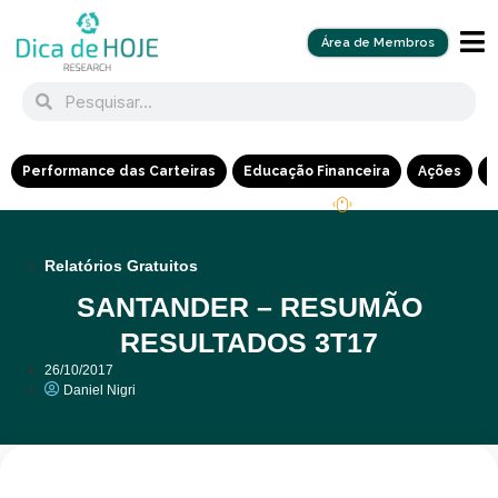
Área de Membros
Performance das Carteiras
Educação Financeira
Ações
R
Relatórios Gratuitos
SANTANDER – RESUMÃO
RESULTADOS 3T17
26/10/2017
Daniel Nigri